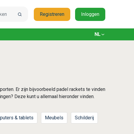
aar op zoek?
Registreren
Inloggen
NL
SELECTEER JE TA
sporten. Er zijn bijvoorbeeld padel rackets te vinden
ngen? Deze kunt u allemaal hieronder vinden.
uters & tablets
Meubels
Schilderij