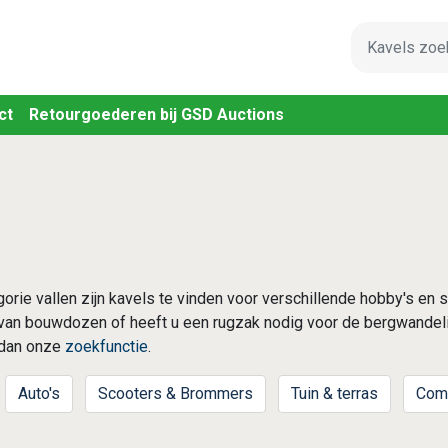
Waar bent u n
ct
Retourgoederen bij GSD Auctions
egorie vallen zijn kavels te vinden voor verschillende hobby's en 
van bouwdozen of heeft u een rugzak nodig voor de bergwandeli
r dan onze
zoekfunctie
.
Auto's
Scooters & Brommers
Tuin & terras
Comp