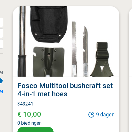
24
Fosco Multitool bushcraft set
24
4-in-1 met hoes
343241
€ 10,00
9
dagen
0
biedingen