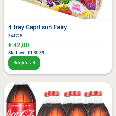
4 tray Capri sun Fairy
344725
€ 42,00
Start over
01
:
30
:
37
Bekijk kavel