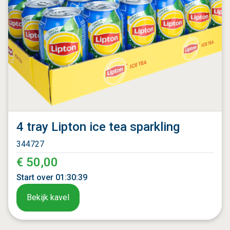
4 tray Lipton ice tea sparkling
344727
€ 50,00
Start over
01
:
30
:
37
Bekijk kavel