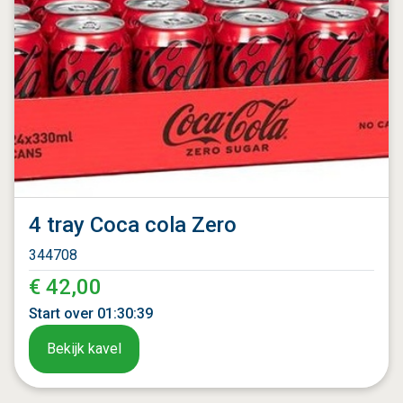
4 tray Coca cola Zero
344708
€ 42,00
Start over
01
:
30
:
37
Bekijk kavel