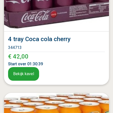
4 tray Coca cola cherry
344713
€ 42,00
Start over
01
:
30
:
37
Bekijk kavel