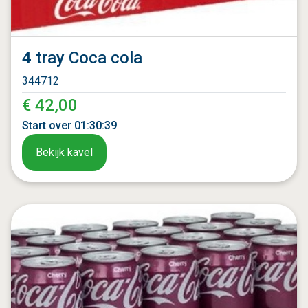
4 tray Coca cola
344712
€ 42,00
Start over
01
:
30
:
37
Bekijk kavel