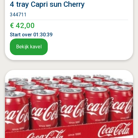
4 tray Capri sun Cherry
344711
€ 42,00
Start over
01
:
30
:
37
Bekijk kavel