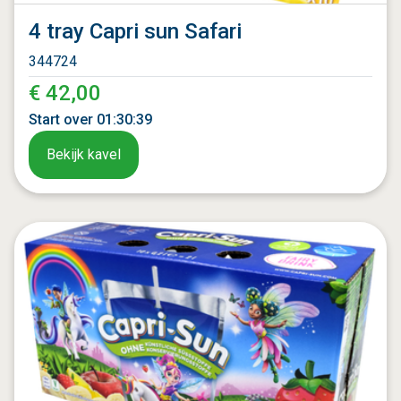
4 tray Capri sun Safari
344724
€ 42,00
Start over
01
:
30
:
37
Bekijk kavel