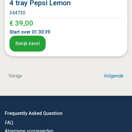
4 tray Pepsi Lemon
344730
€ 39,00
Start over
01
:
30
:
37
Bekijk kavel
Vorige
Volgende
Frequently Asked Question
FAQ
Algemene voorwaarden