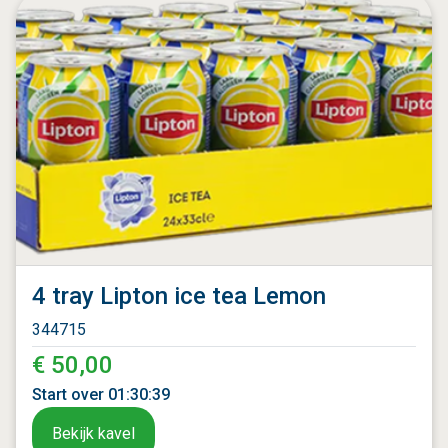
4 tray Lipton ice tea Lemon
344715
€ 50,00
Start over
01
:
30
:
37
Bekijk kavel