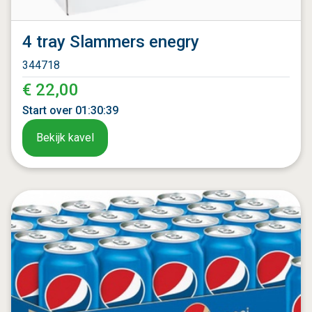
4 tray Slammers enegry
344718
€ 22,00
Start over
01
:
30
:
37
Bekijk kavel