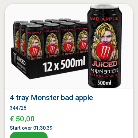
4 tray Monster bad apple
344728
€ 50,00
Start over
01
:
30
:
37