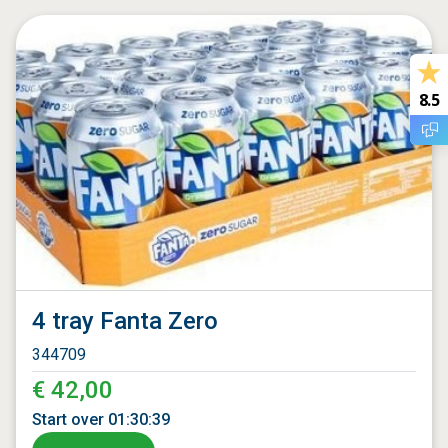
8.5
4 tray Fanta Zero
344709
€ 42,00
Start over
01
:
30
:
37