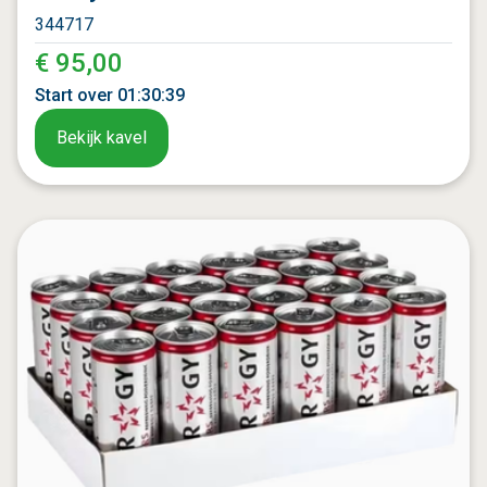
344717
€ 95,00
Start over
01
:
30
:
37
Bekijk kavel