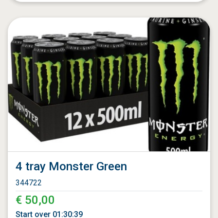
4 tray Monster Green
344722
€ 50,00
Start over
01
:
30
:
37