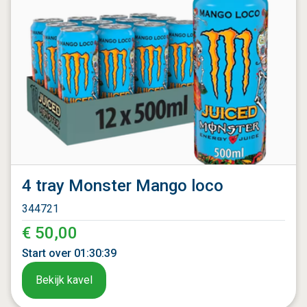
4 tray Monster Mango loco
344721
€ 50,00
Start over
01
:
30
:
37
Bekijk kavel