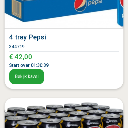
4 tray Pepsi
344719
€ 42,00
Start over
01
:
30
:
37
Bekijk kavel