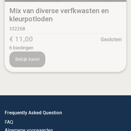
Mix van diverse verfkwasten en
kleurpotloden
332268
€ 11,00
Gesloten
6
biedingen
Bekijk kavel
Frequently Asked Question
FAQ
Algemene voorwaarden