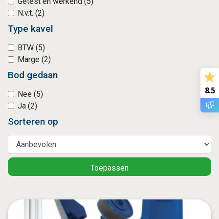
Getest en werkend (5)
N.v.t. (2)
Type kavel
BTW (5)
Marge (2)
Bod gedaan
8.5
Nee (5)
Ja (2)
Sorteren op