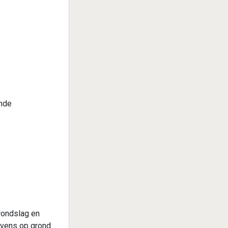
ende
rondslag en
evens op grond