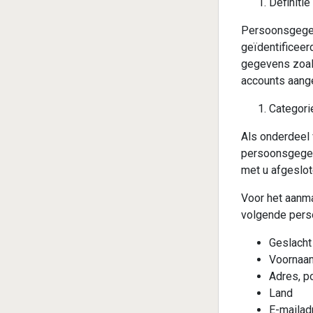
Definiti
Persoonsgegev
geïdentificeer
gegevens zoal
accounts aang
Categor
Als onderdeel
persoonsgegev
met u afgeslot
Voor het aanma
volgende per
Geslacht 
Voornaa
Adres, p
Land
E-mailad