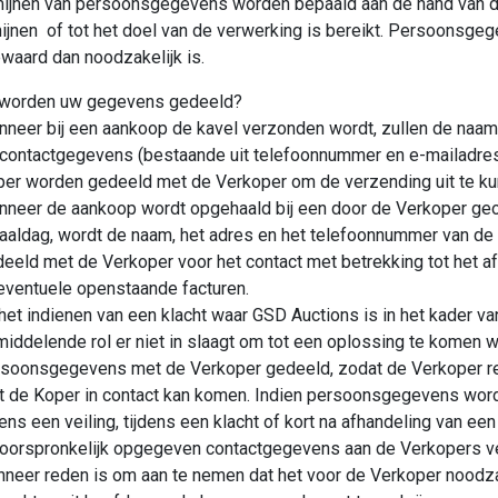
ijnen van persoonsgegevens worden bepaald aan de hand van de
mijnen of tot het doel van de verwerking is bereikt. Persoonsg
ewaard dan noodzakelijk is.
 worden uw gegevens gedeeld?
neer bij een aankoop de kavel verzonden wordt, zullen de naam,
contactgegevens (bestaande uit telefoonnummer en e-mailadres
er worden gedeeld met de Verkoper om de verzending uit te k
neer de aankoop wordt opgehaald bij een door de Verkoper ge
aaldag, wordt de naam, het adres en het telefoonnummer van de
eeld met de Verkoper voor het contact met betrekking tot het 
eventuele openstaande facturen.
 het indienen van een klacht waar GSD Auctions is in het kader va
iddelende rol er niet in slaagt om tot een oplossing te komen 
soonsgegevens met de Verkoper gedeeld, zodat de Verkoper r
 de Koper in contact kan komen. Indien persoonsgegevens wor
dens een veiling, tijdens een klacht of kort na afhandeling van ee
oorspronkelijk opgegeven contactgegevens aan de Verkopers ve
neer reden is om aan te nemen dat het voor de Verkoper noodza