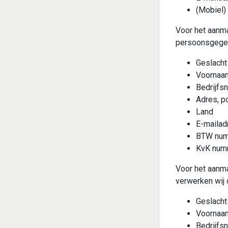
(Mobiel) 
Voor het aanma
persoonsgege
Geslacht 
Voornaa
Bedrijfs
Adres, p
Land
E-mailad
BTW nu
KvK numm
Voor het aanma
verwerken wij
Geslacht 
Voornaa
Bedrijfs