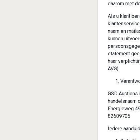
daarom met de 
Als u klant be
klantenservice
naam en maila
kunnen uitvoer
persoonsgegev
statement geef
haar verplich
AVG).
Verantwo
GSD Auctions i
handelsnaam o
Energieweg 49
82609705
Iedere aanduidi