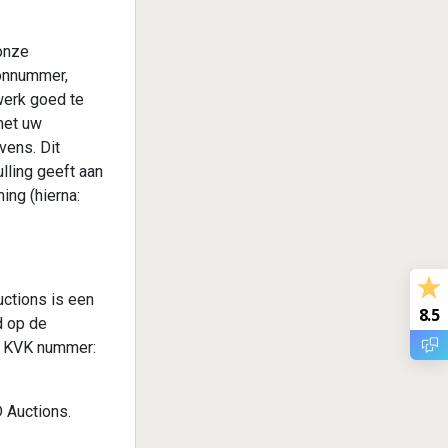
 onze
oonnummer,
erk goed te
met uw
ens. Dit
lling geeft aan
ng (hierna:
ctions is een
8.5
d op de
r KVK nummer:
SD Auctions.