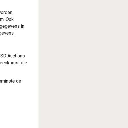
worden
am. Ook
 gegevens in
egevens.
GSD Auctions
reenkomst die
enminste de