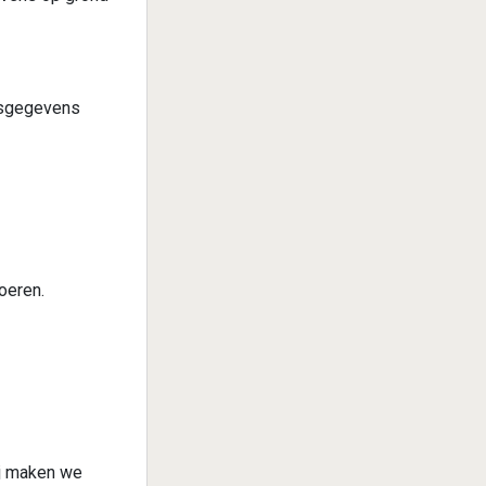
nsgegevens
oeren.
ij maken we