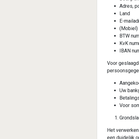
Adres, p
Land
E-mailad
(Mobiel)
BTW nu
KvK num
IBAN nu
Voor geslaagd
persoonsgege
Aangekoc
Uw bank
Betaling
Voor som
Grondsla
Het verwerken
een duidelijk