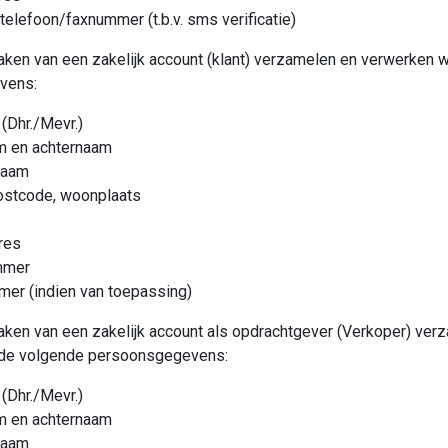
telefoon/faxnummer (t.b.v. sms verificatie)
ken van een zakelijk account (klant) verzamelen en verwerken w
vens:
(Dhr./Mevr.)
m en achternaam
naam
ostcode, woonplaats
res
mmer
er (indien van toepassing)
ken van een zakelijk account als opdrachtgever (Verkoper) ver
 de volgende persoonsgegevens:
(Dhr./Mevr.)
m en achternaam
naam