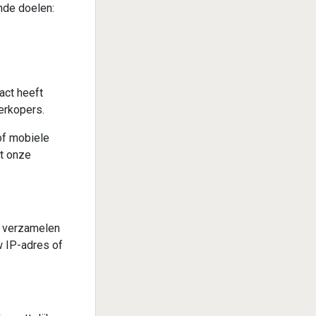
nde doelen:
act heeft
verkopers.
of mobiele
t onze
t verzamelen
w IP-adres of