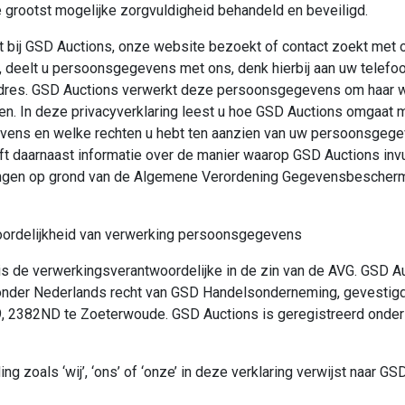
grootst mogelijke zorgvuldigheid behandeld en beveiligd.
nt bij GSD Auctions, onze website bezoekt of contact zoekt met
, deelt u persoonsgegevens met ons, denk hierbij aan uw telef
dres. GSD Auctions verwerkt deze persoonsgegevens om haar w
en. In deze privacyverklaring leest u hoe GSD Auctions omgaat 
ens en welke rechten u hebt ten aanzien van uw persoonsgegev
t daarnaast informatie over de manier waarop GSD Auctions invu
tingen op grond van de Algemene Verordening Gegevensbeschermi
ordelijkheid van verwerking persoonsgegevens
s de verwerkingsverantwoordelijke in de zin van de AVG. GSD Au
nder Nederlands recht van GSD Handelsonderneming, gevestig
, 2382ND te Zoeterwoude. GSD Auctions is geregistreerd onde
ng zoals ‘wij’, ‘ons’ of ‘onze’ in deze verklaring verwijst naar G