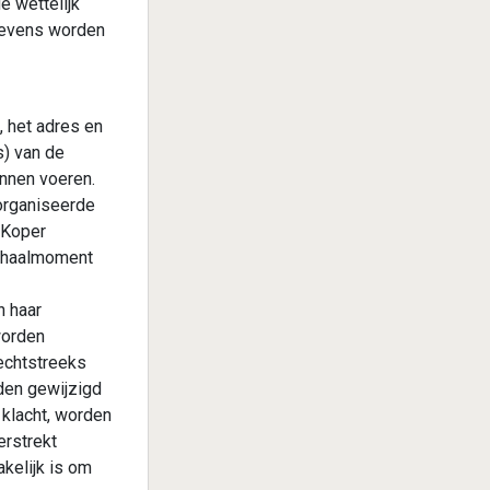
 wettelijk
egevens worden
 het adres en
) van de
unnen voeren.
organiseerde
 Koper
afhaalmoment
n haar
worden
echtstreeks
den gewijzigd
n klacht, worden
rstrekt
kelijk is om