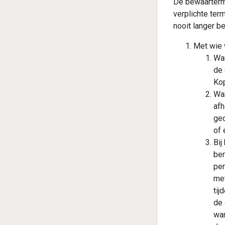
De bewaarterm
verplichte ter
nooit langer b
Met wie
Wan
de 
Kop
Wan
afh
ged
of 
Bij
bem
per
met
tij
de 
wan