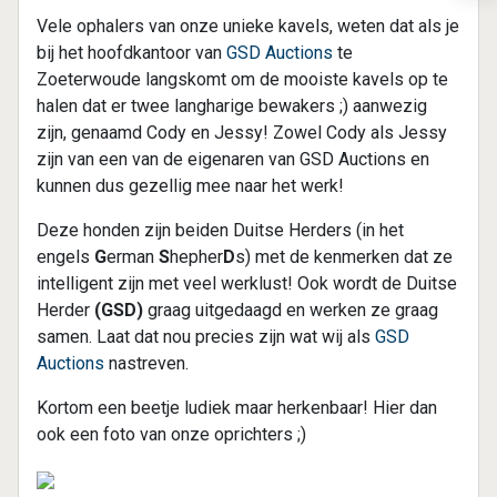
Vele ophalers van onze unieke kavels, weten dat als je
bij het hoofdkantoor van
GSD Auctions
te
Zoeterwoude langskomt om de mooiste kavels op te
halen dat er twee langharige bewakers ;) aanwezig
zijn, genaamd Cody en Jessy! Zowel Cody als Jessy
zijn van een van de eigenaren van GSD Auctions en
kunnen dus gezellig mee naar het werk!
Deze honden zijn beiden Duitse Herders (in het
engels
G
erman
S
hepher
D
s) met de kenmerken dat ze
intelligent zijn met veel werklust! Ook wordt de Duitse
Herder
(GSD)
graag uitgedaagd en werken ze graag
samen. Laat dat nou precies zijn wat wij als
GSD
Auctions
nastreven.
Kortom een beetje ludiek maar herkenbaar! Hier dan
ook een foto van onze oprichters ;)